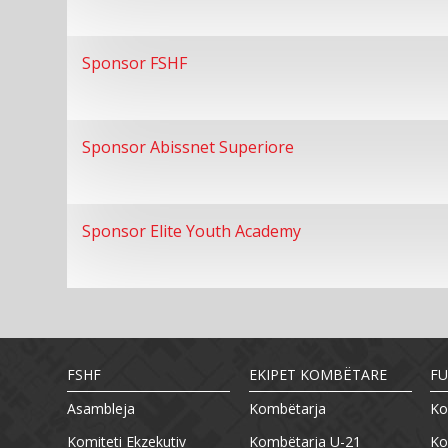
Sponsor FSHF
Sponsor Abissnet Superiore
Sponsor Elite Youth Academy
FSHF
EKIPET KOMBËTARE
FU
Asambleja
Kombëtarja
Ko
Komiteti Ekzekutiv
Kombëtarja U-21
Ko