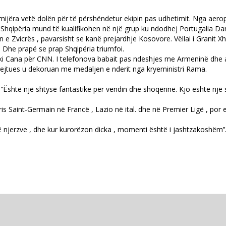
ijëra vetë dolën për të përshëndetur ekipin pas udhetimit. Nga aeropo
Shqipëria mund të kualifikohen në një grup ku ndodhej Portugalia Dani
 Zvicrës , pavarsisht se kanë prejardhje Kosovore. Vëllai i Granit Xha
 Dhe prapë se prap Shqipëria triumfoi.
 lorki Cana për CNN. I telefonova babait pas ndeshjes me Armeninë dhe ai
drejtues u dekoruan me medaljen e nderit nga kryeministri Rama.
a. ‘’Është një shtysë fantastike për vendin dhe shoqërinë. Kjo eshte nj
ris Saint-Germain në Francë , Lazio në ital. dhe në Premier Ligë , por 
ë njerzve , dhe kur kurorëzon dicka , momenti është i jashtzakoshëm’’