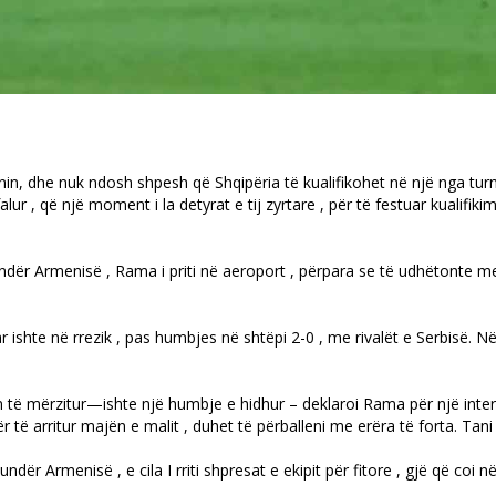
in, dhe nuk ndosh shpesh që Shqipëria të kualifikohet në një nga turn
r , që një moment i la detyrat e tij zyrtare , për të festuar kualifikimi
 kundër Armenisë , Rama i priti në aeroport , përpara se të udhëtonte 
uar ishte në rrezik , pas humbjes në shtëpi 2-0 , me rivalët e Serbisë.
in të mërzitur—ishte një humbje e hidhur – deklaroi Rama për një inte
r të arritur majën e malit , duhet të përballeni me erëra të forta. Tani 
kundër Armenisë , e cila I rriti shpresat e ekipit për fitore , gjë që co