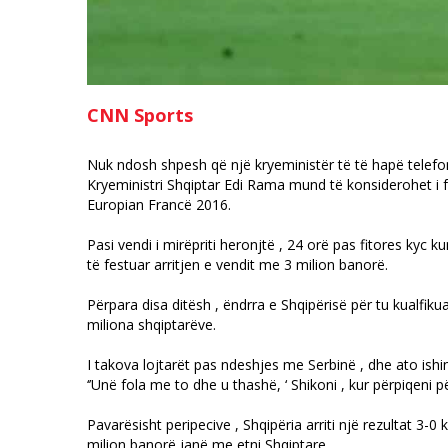
CNN Sports
Nuk ndosh shpesh që një kryeministër të të hapë telefon
Kryeministri Shqiptar Edi Rama mund të konsiderohet i falu
Europian Francë 2016.
Pasi vendi i mirëpriti heronjtë , 24 orë pas fitores kyc
të festuar arritjen e vendit me 3 milion banorë.
Përpara disa ditësh , ëndrra e Shqipërisë për tu kualfik
miliona shqiptarëve.
I takova lojtarët pas ndeshjes me Serbinë , dhe ato ish
‘’Unë fola me to dhe u thashë, ‘ Shikoni , kur përpiqeni pë
Pavarësisht peripecive , Shqipëria arriti një rezultat 3-0 
milion banorë janë me etni Shqiptare.