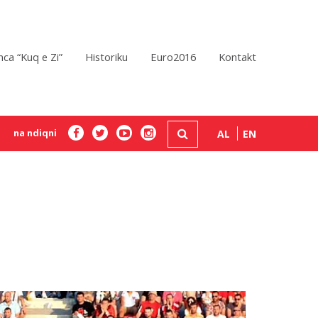
ca “Kuq e Zi”
Historiku
Euro2016
Kontakt
na ndiqni
AL
EN