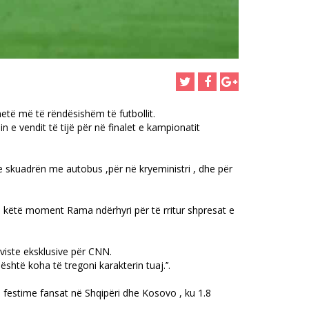
etë më të rëndësishëm të futbollit.
n e vendit të tijë për në finalet e kampionatit
me skuadrën me autobus ,për në kryeministri , dhe për
 Në këtë moment Rama ndërhyri për të rritur shpresat e
rviste eksklusive për CNN.
është koha të tregoni karakterin tuaj.’’.
i në festime fansat në Shqipëri dhe Kosovo , ku 1.8