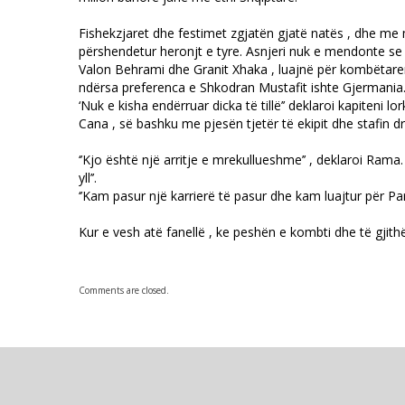
Fishekzjaret dhe festimet zgjatën gjatë natës , dhe me m
përshendetur heronjt e tyre. Asnjeri nuk e mendonte se 
Valon Behrami dhe Granit Xhaka , luajnë për kombëtaren e
ndërsa preferenca e Shkodran Mustafit ishte Gjermania.
‘Nuk e kisha endërruar dicka të tillë’’ deklaroi kapiteni
Cana , së bashku me pjesën tjetër të ekipit dhe stafin 
‘’Kjo është një arritje e mrekullueshme’’ , deklaroi Ram
yll’’.
‘’Kam pasur një karrierë të pasur dhe kam luajtur për Pa
Kur e vesh atë fanellë , ke peshën e kombti dhe të gjith
Comments are closed.