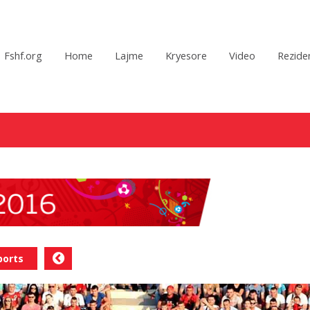
Fshf.org
Home
Lajme
Kryesore
Video
Reziden
ports