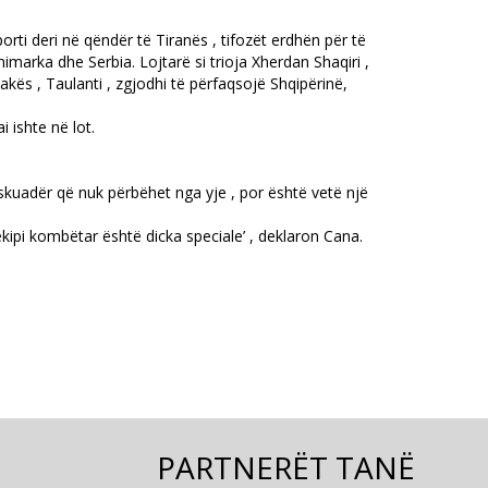
rti deri në qëndër të Tiranës , tifozët erdhën për të
marka dhe Serbia. Lojtarë si trioja Xherdan Shaqiri ,
kës , Taulanti , zgjodhi të përfaqsojë Shqipërinë,
 ishte në lot.
ë skuadër që nuk përbëhet nga yje , por është vetë një
ekipi kombëtar është dicka speciale’ , deklaron Cana.
.
PARTNERËT TANË