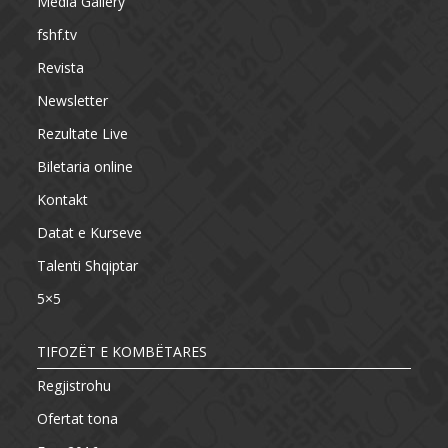
Media Gallery
fshf.tv
Revista
Newsletter
Rezultate Live
Biletaria online
Kontakt
Datat e Kurseve
Talenti Shqiptar
5×5
TIFOZËT E KOMBËTARES
Regjistrohu
Ofertat tona