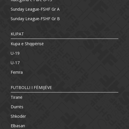
Sunday League-FSHF Gr A
Sunday League-FSHF Gr B
KUPAT
Kupa e Shqipërisë
U-19
U-17
Femra
FUTBOLLI I FËMIJËVE
Tiranë
Durrës
Shkodër
Elbasan