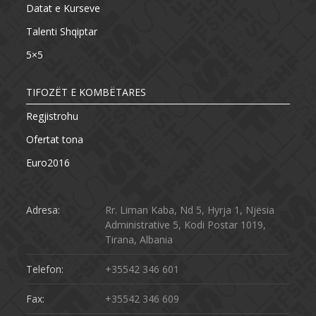
Datat e Kurseve
Talenti Shqiptar
5×5
TIFOZËT E KOMBËTARES
Regjistrohu
Ofertat tona
Euro2016
Adresa:
Rr. Liman Kaba, Nd 5, Hyrja 1, Njësia
Administrative 5, Kodi Postar 1019,
Tirana, Albania
Telefon:
+35542 346 601
Fax:
+35542 346 609