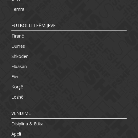
Femra
FUTBOLLI I FËMIJËVE
Tiranë
Durrës
Shkodër
Elbasan
Fier
Korçë
Lezhë
VENDIMET
Disiplina & Etika
Apeli