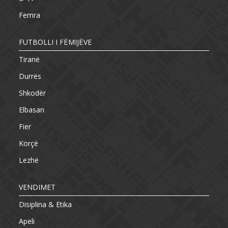
Femra
FUTBOLLI I FËMIJËVE
Tiranë
Durrës
Shkodër
Elbasan
Fier
Korçë
Lezhë
VENDIMET
Disiplina & Etika
Apeli