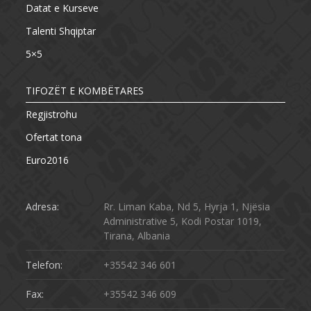
Datat e Kurseve
Talenti Shqiptar
5×5
TIFOZËT E KOMBËTARES
Regjistrohu
Ofertat tona
Euro2016
Adresa:
Rr. Liman Kaba, Nd 5, Hyrja 1, Njësia
Administrative 5, Kodi Postar 1019,
Tirana, Albania
Telefon:
+35542 346 601
Fax:
+35542 346 609