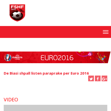
Skip
to
content
De Biasi shpall listen paraprake per Euro 2016
VIDEO