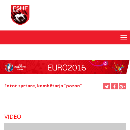
Skip
to
content
Fotot zyrtare, kombëtarja “pozon”
VIDEO