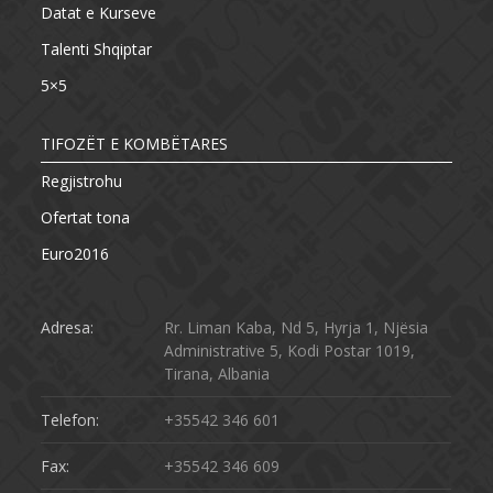
Datat e Kurseve
Talenti Shqiptar
5×5
TIFOZËT E KOMBËTARES
Regjistrohu
Ofertat tona
Euro2016
Adresa:
Rr. Liman Kaba, Nd 5, Hyrja 1, Njësia
Administrative 5, Kodi Postar 1019,
Tirana, Albania
Telefon:
+35542 346 601
Fax:
+35542 346 609