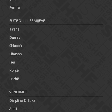
Femra
FUTBOLLI I FËMIJËVE
Tiranë
Durrës
Shkodër
Elbasan
Fier
Korçë
Lezhë
VENDIMET
Disiplina & Etika
Apeli