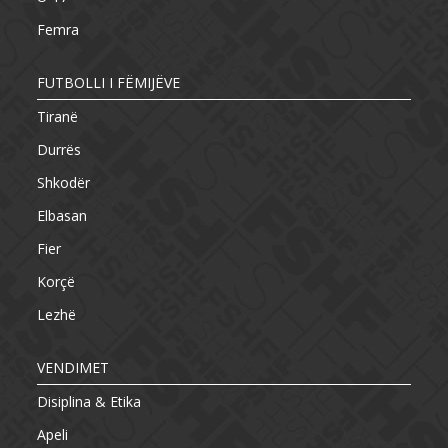
Femra
FUTBOLLI I FËMIJËVE
Tiranë
Durrës
Shkodër
Elbasan
Fier
Korçë
Lezhë
VENDIMET
Disiplina & Etika
Apeli