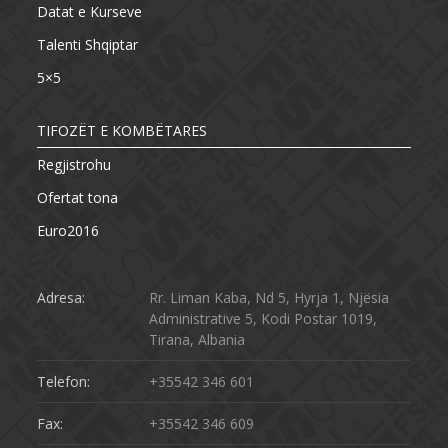
Datat e Kurseve
Talenti Shqiptar
5×5
TIFOZËT E KOMBËTARES
Regjistrohu
Ofertat tona
Euro2016
Adresa:
Rr. Liman Kaba, Nd 5, Hyrja 1, Njësia
Administrative 5, Kodi Postar 1019,
Tirana, Albania
Telefon:
+35542 346 601
Fax:
+35542 346 609