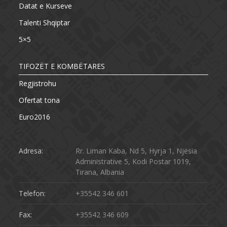
Datat e Kurseve
Talenti Shqiptar
5×5
TIFOZËT E KOMBËTARES
Regjistrohu
Ofertat tona
Euro2016
Adresa:
Rr. Liman Kaba, Nd 5, Hyrja 1, Njësia
Administrative 5, Kodi Postar 1019,
Tirana, Albania
Telefon:
+35542 346 601
Fax:
+35542 346 609