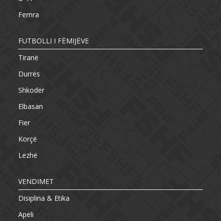
Femra
FUTBOLLI I FËMIJËVE
Tiranë
Durrës
Shkodër
Elbasan
Fier
Korçë
Lezhë
VENDIMET
Disiplina & Etika
Apeli