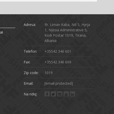
Adresa:
Rr. Liman Kaba, Nd 5, Hyrja
1, Njësia Administrative 5,
së
Kodi Postar 1019, Tirana,
Albania
Telefon:
+35542 346 601
Fax:
+35542 346 609
Zip code:
1019
Email:
[email protected]
Na ndiq: