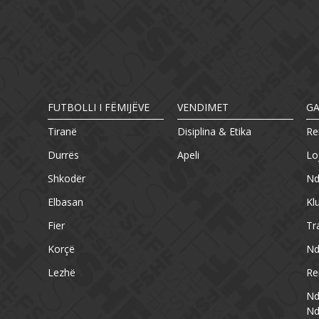
FUTBOLLI I FËMIJËVE
VENDIMET
G
Tiranë
Disiplina & Etika
Re
Durrës
Apeli
Lo
Shkodër
Nd
Elbasan
Kl
Fier
Tr
Korçë
Nd
Lezhë
Re
Nd
Nd