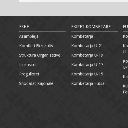
FSHF
EKIPET KOMBËTARE
FU
Asambleja
Kombëtarja
Ko
Komiteti Ekzekutiv
Kombëtarja U-21
Ko
U-
Struktura Organizative
Kombëtarja U-19
Ko
Licensimi
Kombëtarja U-17
U-
Rregulloret
Kombëtarja U-15
Ka
Shoqatat Rajonale
Kombëtarja Futsal
Ku
Fe