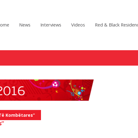
ome
News
Interviews
Videos
Red & Black Residen
 Të Kombëtares”
s”