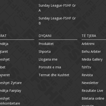
Sunday League-FSHF Gr
A
Sunday League-FSHF Gr
B
ARAT
DYQANI
TË TJERA
nditja
Produktet
Arbitrimi
jtarët
Shporta
Bëhu Arbiter
eshjet
Llogaria ime
Media Gallery
ubet
Porositë e mia
fshf.tv
ajnerët
Termat dhe Kushtet
Revista
eshjet Zyrtare
Newsletter
nditja Fairplay
Rezultate Live
eshjet
Biletaria online
ërkombëtare