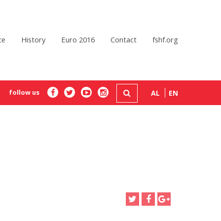
ce
History
Euro 2016
Contact
fshf.org
follow us
AL
EN