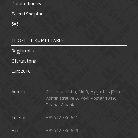
Datat e Kurseve
Talenti Shqiptar
5×5
TIFOZËT E KOMBËTARES
Regjistrohu
Ofertat tona
Euro2016
Adresa:
Rr. Liman Kaba, Nd 5, Hyrja 1, Njësia
Administrative 5, Kodi Postar 1019,
Tirana, Albania
Telefon:
+35542 346 601
Fax:
+35542 346 609