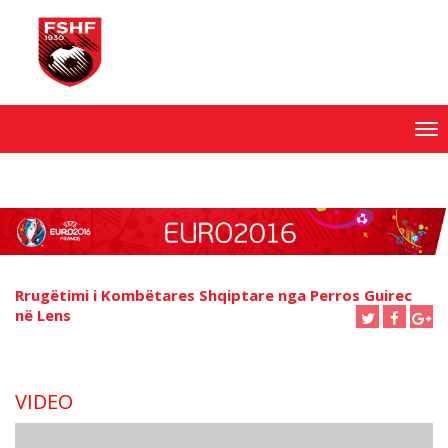
Skip
to
content
Rrugëtimi i Kombëtares Shqiptare nga Perros Guirec
në Lens
VIDEO