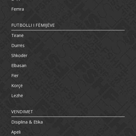
Femra
FUTBOLLI I FËMIJËVE
Tiranë
Durrës
Shkodër
Elbasan
Fier
Korçë
Lezhë
VENDIMET
Disiplina & Etika
Apeli