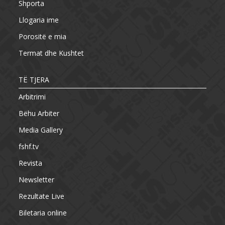
Shporta
Llogaria ime
Porositë e mia
Termat dhe Kushtet
TË TJERA
Arbitrimi
Bëhu Arbiter
Media Gallery
fshf.tv
Revista
Newsletter
Rezultate Live
Biletaria online