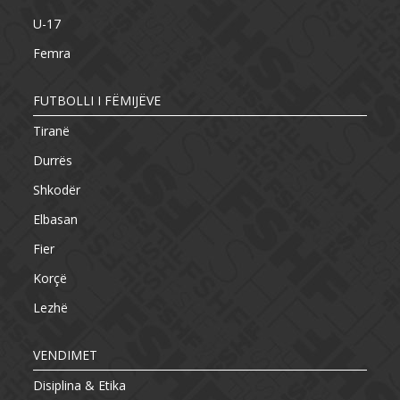
U-17
Femra
FUTBOLLI I FËMIJËVE
Tiranë
Durrës
Shkodër
Elbasan
Fier
Korçë
Lezhë
VENDIMET
Disiplina & Etika