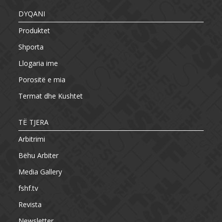
DYQANI
Produktet
Shporta
Llogaria ime
Porositë e mia
Termat dhe Kushtet
TË TJERA
Arbitrimi
Bëhu Arbiter
Media Gallery
fshf.tv
Revista
Newsletter