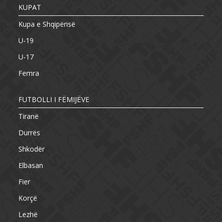
KUPAT
Kupa e Shqipërisë
U-19
U-17
Femra
FUTBOLLI I FËMIJËVE
Tiranë
Durrës
Shkodër
Elbasan
Fier
Korçë
Lezhë