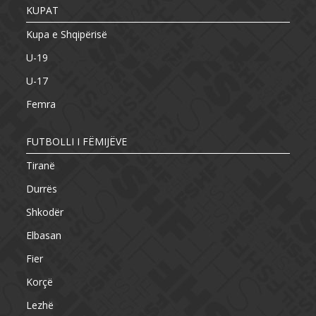
KUPAT
Kupa e Shqipërisë
U-19
U-17
Femra
FUTBOLLI I FËMIJËVE
Tiranë
Durrës
Shkodër
Elbasan
Fier
Korçë
Lezhë