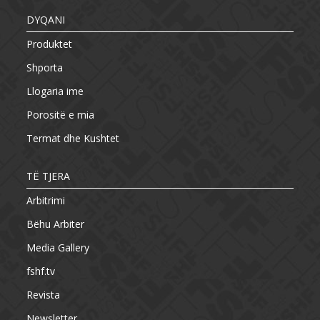
DYQANI
Produktet
Shporta
Llogaria ime
Porositë e mia
Termat dhe Kushtet
TË TJERA
Arbitrimi
Bëhu Arbiter
Media Gallery
fshf.tv
Revista
Newsletter