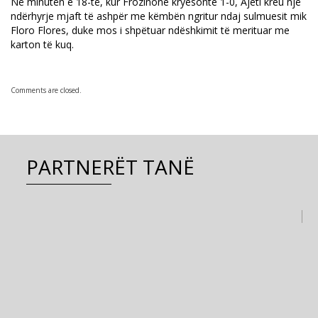
Në minutën e 18-të, kur Frozinone kryesonte 1-0, Ajeti kreu një
ndërhyrje mjaft të ashpër me këmbën ngritur ndaj sulmuesit mik
Floro Flores, duke mos i shpëtuar ndëshkimit të merituar me
karton të kuq.
Comments are closed.
PARTNERËT TANË