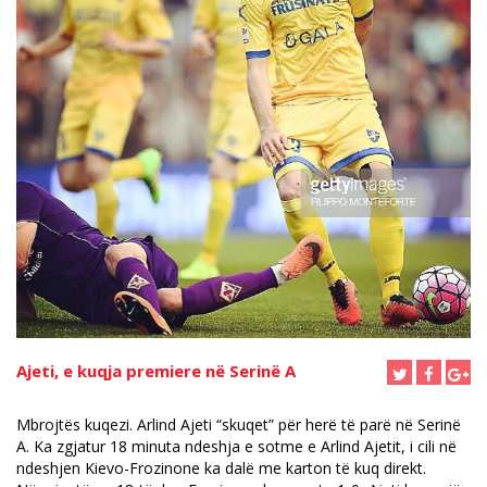
Ajeti, e kuqja premiere në Serinë A
Mbrojtës kuqezi. Arlind Ajeti “skuqet” për herë të parë në Serinë
A. Ka zgjatur 18 minuta ndeshja e sotme e Arlind Ajetit, i cili në
ndeshjen Kievo-Frozinone ka dalë me karton të kuq direkt.