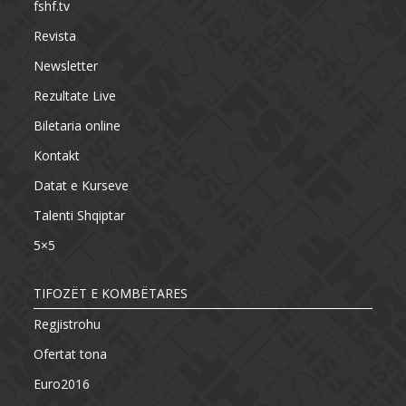
fshf.tv
Revista
Newsletter
Rezultate Live
Biletaria online
Kontakt
Datat e Kurseve
Talenti Shqiptar
5×5
TIFOZËT E KOMBËTARES
Regjistrohu
Ofertat tona
Euro2016