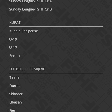
Sunday League-FSHF Gr A
Sunday League-FSHF Gr B
KUPAT
Kupa e Shqipërisë
U-19
U-17
Femra
FUTBOLLI I FËMIJËVE
Tiranë
Durrës
Shkodër
Elbasan
Fier