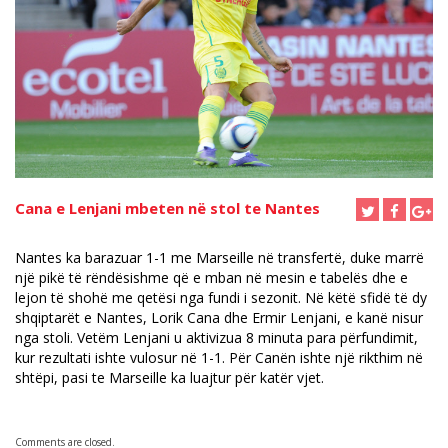
Cana e Lenjani mbeten në stol te Nantes
Nantes ka barazuar 1-1 me Marseille në transfertë, duke marrë
një pikë të rëndësishme që e mban në mesin e tabelës dhe e
lejon të shohë me qetësi nga fundi i sezonit. Në këtë sfidë të dy
shqiptarët e Nantes, Lorik Cana dhe Ermir Lenjani, e kanë nisur
nga stoli. Vetëm Lenjani u aktivizua 8 minuta para përfundimit,
kur rezultati ishte vulosur në 1-1. Për Canën ishte një rikthim në
shtëpi, pasi te Marseille ka luajtur për katër vjet.
Comments are closed.