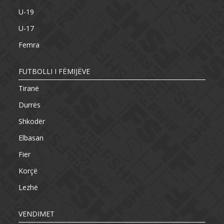
U-19
U-17
Femra
FUTBOLLI I FËMIJËVE
Tiranë
Durrës
Shkodër
Elbasan
Fier
Korçë
Lezhë
VENDIMET