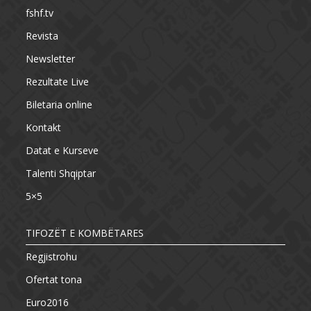
fshf.tv
Revista
Newsletter
Rezultate Live
Biletaria online
Kontakt
Datat e Kurseve
Talenti Shqiptar
5×5
TIFOZËT E KOMBËTARES
Regjistrohu
Ofertat tona
Euro2016