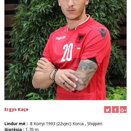
Ergys Kaçe
Lindur më :
8 Korryi 1993 (22vjec) Korca , Shqipëri.
Gjatësia :
1,70 m