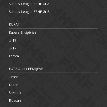
Sunday League-FSHF Gr A
Sunday League-FSHF Gr B
KUPAT
Kupa e Shqipërisë
U-19
U-17
Femra
FUTBOLLI I FËMIJËVE
Tiranë
Durrës
Shkodër
Elbasan