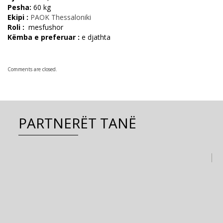
Pesha:
60 kg
Ekipi :
PAOK Thessaloniki
Roli :
mesfushor
Këmba e preferuar :
e djathta
Comments are closed.
PARTNERËT TANË