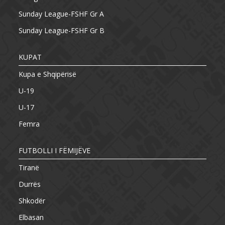
Sunday League-FSHF Gr A
Sunday League-FSHF Gr B
KUPAT
Kupa e Shqipërisë
U-19
U-17
Femra
FUTBOLLI I FËMIJËVE
Tiranë
Durrës
Shkodër
Elbasan