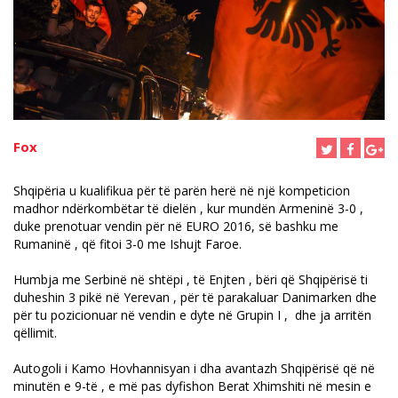
Fox
Shqipëria u kualifikua për të parën herë në një kompeticion
madhor ndërkombëtar të dielën , kur mundën Armeninë 3-0 ,
duke prenotuar vendin për në EURO 2016, së bashku me
Rumaninë , që fitoi 3-0 me Ishujt Faroe.
Humbja me Serbinë në shtëpi , të Enjten , bëri që Shqipërisë ti
duheshin 3 pikë në Yerevan , për të parakaluar Danimarken dhe
për tu pozicionuar në vendin e dyte në Grupin I , dhe ja arritën
qëllimit.
Autogoli i Kamo Hovhannisyan i dha avantazh Shqipërisë që në
minutën e 9-të , e më pas dyfishon Berat Xhimshiti në mesin e