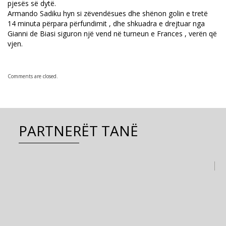
pjesës së dytë.
Armando Sadiku hyn si zëvendësues dhe shënon golin e tretë
14 minuta përpara përfundimit , dhe shkuadra e drejtuar nga
Gianni de Biasi siguron një vend në turneun e Frances , verën që
vjen.
Comments are closed.
PARTNERËT TANË