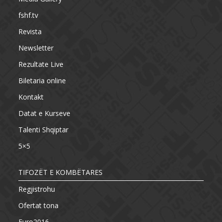
fshf.tv
Revista
Newsletter
Rezultate Live
Biletaria online
Kontakt
Datat e Kurseve
Talenti Shqiptar
5×5
TIFOZËT E KOMBËTARES
Regjistrohu
Ofertat tona
Euro2016