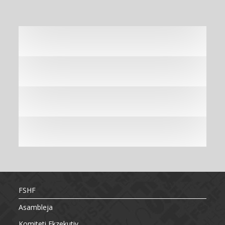
FSHF
Asambleja
Komiteti Ekzekutiv