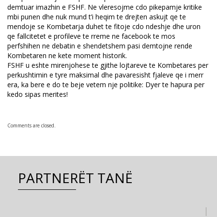
demtuar imazhin e FSHF. Ne vleresojme cdo pikepamje kritike
mbi punen dhe nuk mund t’i heqim te drejten askujt qe te
mendoje se Kombetarja duhet te fitoje cdo ndeshje dhe uron
qe fallcitetet e profileve te rreme ne facebook te mos
perfshihen ne debatin e shendetshem pasi demtojne rende
Kombetaren ne kete moment historik.
FSHF u eshte mirenjohese te gjithe lojtareve te Kombetares per
perkushtimin e tyre maksimal dhe pavaresisht fjaleve qe i merr
era, ka bere e do te beje vetem nje politike: Dyer te hapura per
kedo sipas merites!
Comments are closed.
PARTNERËT TANË