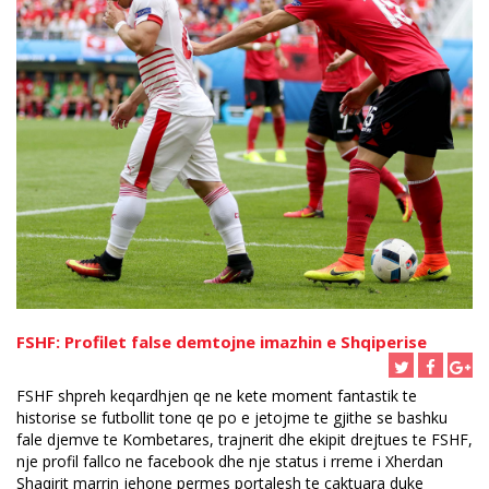
FSHF: Profilet false demtojne imazhin e Shqiperise
FSHF shpreh keqardhjen qe ne kete moment fantastik te
historise se futbollit tone qe po e jetojme te gjithe se bashku
fale djemve te Kombetares, trajnerit dhe ekipit drejtues te FSHF,
nje profil fallco ne facebook dhe nje status i rreme i Xherdan
Shaqirit marrin jehone permes portalesh te caktuara duke