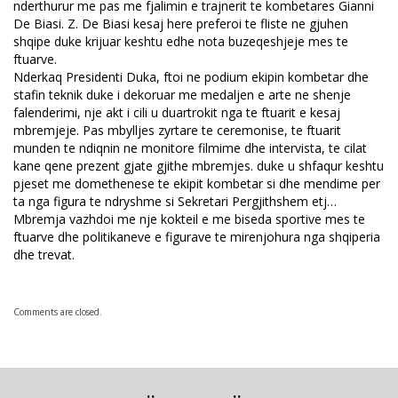
nderthurur me pas me fjalimin e trajnerit te kombetares Gianni
De Biasi. Z. De Biasi kesaj here preferoi te fliste ne gjuhen
shqipe duke krijuar keshtu edhe nota buzeqeshjeje mes te
ftuarve.
Nderkaq Presidenti Duka, ftoi ne podium ekipin kombetar dhe
stafin teknik duke i dekoruar me medaljen e arte ne shenje
falenderimi, nje akt i cili u duartrokit nga te ftuarit e kesaj
mbremjeje. Pas mbylljes zyrtare te ceremonise, te ftuarit
munden te ndiqnin ne monitore filmime dhe intervista, te cilat
kane qene prezent gjate gjithe mbremjes. duke u shfaqur keshtu
pjeset me domethenese te ekipit kombetar si dhe mendime per
ta nga figura te ndryshme si Sekretari Pergjithshem etj…
Mbremja vazhdoi me nje kokteil e me biseda sportive mes te
ftuarve dhe politikaneve e figurave te mirenjohura nga shqiperia
dhe trevat.
Comments are closed.