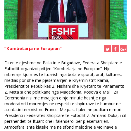
“Kombetarja ne Europian”
Diten e djeshme ne Pallatin e Brigadave, Federata Shqiptare e
Futbollit organizoi pritjen “Kombetarja ne Europian”. Nje
mbremje kjo mes te ftuarish nga bota e sportit, artit, kultures,
medias por dhe me pjesemarrjen e Kryeministrit Rama,
Presidentit te Republikes Z. Nishani dhe Kryetarit te Parlamentit
Z. Meta si dhe politikane nga Maqedonia, Kosova e Mali i Zi!
Ceremonia nisi me mbajtjen e nje minute heshtje nga
moderatori i mbremjes ne respekt te shpirtrave te humbur ne
atentatin terrorist ne France. Me pas, fjalen ne podium e mori
Presidenti i Federates Shqiptare te Futbollit Z. Armand Duka, i cili
pershendeti te ftuarit dhe i falenderoi per pjesemarrjen.
Atmosfera ishte klasike me ne sfond melodine e violinave e