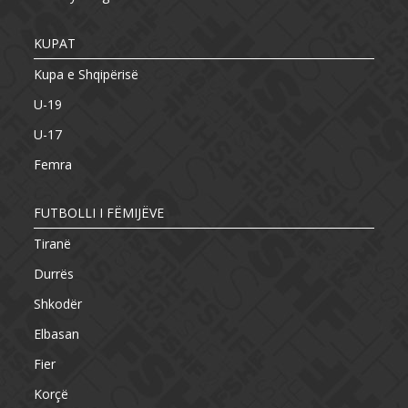
KUPAT
Kupa e Shqipërisë
U-19
U-17
Femra
FUTBOLLI I FËMIJËVE
Tiranë
Durrës
Shkodër
Elbasan
Fier
Korçë