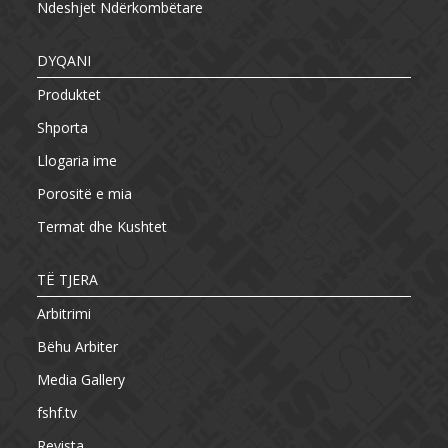
Ndeshjet Ndërkombëtare
DYQANI
Produktet
Shporta
Llogaria ime
Porositë e mia
Termat dhe Kushtet
TË TJERA
Arbitrimi
Bëhu Arbiter
Media Gallery
fshf.tv
Revista