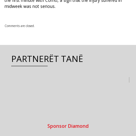
the first minute with Como, a sign that the injury suffered in
midweek was not serious.
Comments are closed.
PARTNERËT TANË
Sponsor Diamond