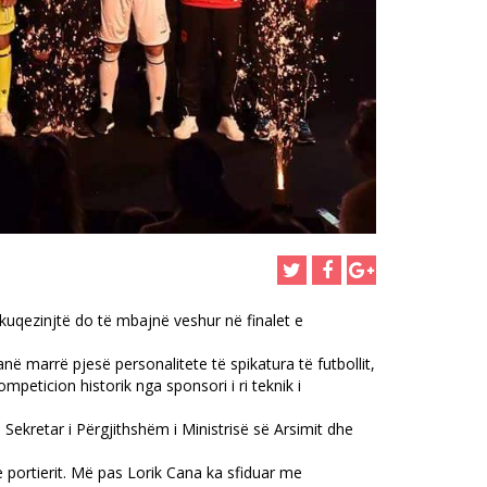
kuqezinjtë do të mbajnë veshur në finalet e
ë marrë pjesë personalitete të spikatura të futbollit,
peticion historik nga sponsori i ri teknik i
Sekretar i Përgjithshëm i Ministrisë së Arsimit dhe
e portierit. Më pas Lorik Cana ka sfiduar me