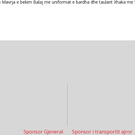
Mavrja e bekim Balaj me uniformat e bardha dhe taulant Xhaka me Sh
Sponsor Gjeneral
Sponsor i transportit ajror