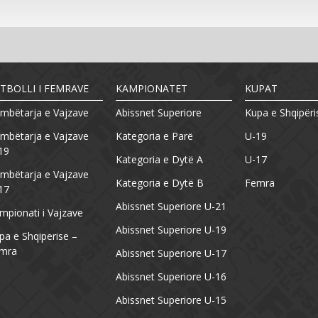
TBOLLI I FEMRAVE
KAMPIONATET
KUPAT
mbëtarja e Vajzave
Abissnet Superiore
Kupa e Shqipëri
mbëtarja e Vajzave
Kategoria e Parë
U-19
19
Kategoria e Dytë A
U-17
mbëtarja e Vajzave
Kategoria e Dytë B
Femra
17
Abissnet Superiore U-21
mpionati i Vajzave
Abissnet Superiore U-19
pa e Shqiperise –
mra
Abissnet Superiore U-17
Abissnet Superiore U-16
Abissnet Superiore U-15