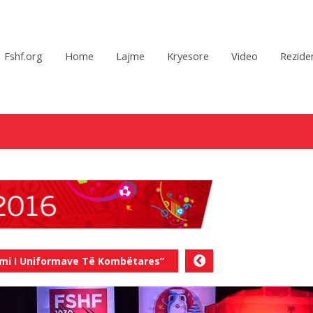
Fshf.org
Home
Lajme
Kryesore
Video
Reziden
imi I Uniformave Të Kombëtares”