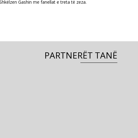
këlzen Gashin me fanellat e treta të zeza.
PARTNERËT TANË