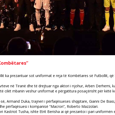
 Kombëtares”
it ka prezantuar sot uniformat e reja të Kombëtares së Futbollit, që 
eve në Tiranë dhe të drejtuar nga aktori i njohur, Arben Derhemi, kan
të cilët mbanin veshur uniformat e përgatitura posaçërisht për këtë kom
ë, Armand Duka, trajneri i përfaqësueses shqiptare, Gianni De Biasi, 
a dhe përfaqësuesi i kompanisë “Macron”, Roberto Mazzolari.
 Kastriot Tusha, ishte Etrit Berisha ai që prezantoi i pari uniformën 