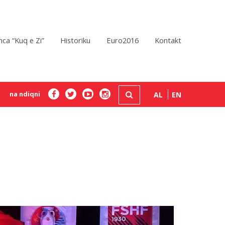
ca “Kuq e Zi”
Historiku
Euro2016
Kontakt
na ndiqni
AL
EN