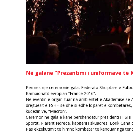
Në galanë “Prezantimi i uniformave të
Përmes një ceremonie gala, Federata Shqiptare e Futboll
Kampionatit evropian “Francë 2016”.
Në eventin e organizuar na ambientet e Akademisë së Art
drejtuesit e FSHF-së dhe si edhe lojtarët e kombëtares, 
kuqezinjve, “Macron”.
Ceremoninë gala e kanë përshëndetur presidenti i FSHF-s
Sportit, Plarent Ndreca, kapiteni i skuadrës, Lorik Can
Pas ekzekutimit të himnit kombëtar të kënduar nga tenori