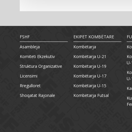
FSHF
EKIPET KOMBËTARE
FU
Asambleja
Kombëtarja
Ko
Komiteti Ekzekutiv
Kombëtarja U-21
Ko
U-
Struktura Organizative
Kombëtarja U-19
Ko
Licensimi
Kombëtarja U-17
U-
Rregulloret
Kombëtarja U-15
Ka
Shoqatat Rajonale
Kombëtarja Futsal
Ku
Fe