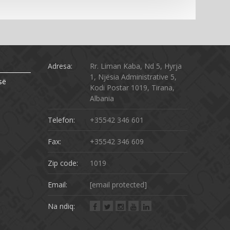
Adresa:
Rr. Liman Kaba, Nd 5, Hyrja
1, Njësia Administrative 5,
së
Kodi Postar 1019, Tirana,
Albania
Telefon:
+35542 346 601
Fax:
+35542 346 609
Zip code:
1019
Email:
[email protected]
Na ndiq: