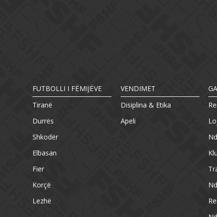
FUTBOLLI I FËMIJËVE
VENDIMET
G
Tiranë
Disiplina & Etika
Re
Durrës
Apeli
Lo
Shkodër
Nd
Elbasan
Kl
Fier
Tr
Korçë
Nd
Lezhë
Re
Nd