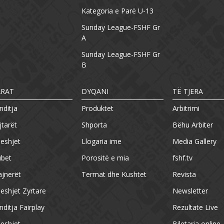
Kategoria e Parë U-13
Sunday League-FSHF Gr
A
Sunday League-FSHF Gr
B
ARAT
DYQANI
TË TJERA
nditja
Produktet
Arbitrimi
jtarët
Shporta
Bëhu Arbiter
eshjet
Llogaria ime
Media Gallery
ubet
Porositë e mia
fshf.tv
ajnerët
Termat dhe Kushtet
Revista
eshjet Zyrtare
Newsletter
nditja Fairplay
Rezultate Live
eshjet
Biletaria online