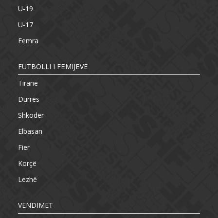
U-19
U-17
Femra
FUTBOLLI I FËMIJËVE
Tiranë
Durrës
Shkodër
Elbasan
Fier
Korçë
Lezhë
VENDIMET