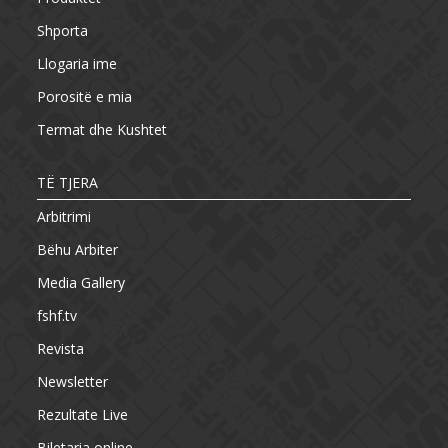
Shporta
Llogaria ime
Porositë e mia
Termat dhe Kushtet
TË TJERA
Arbitrimi
Bëhu Arbiter
Media Gallery
fshf.tv
Revista
Newsletter
Rezultate Live
Biletaria online