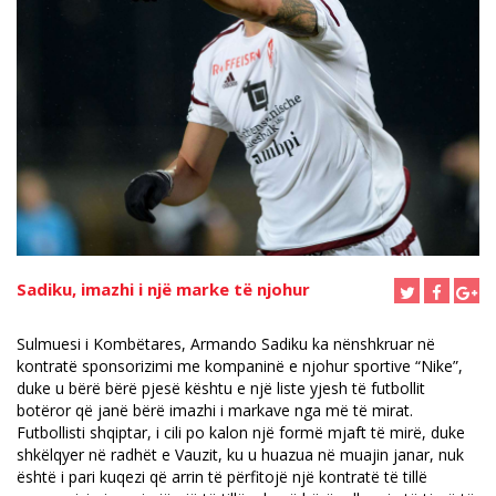
Sadiku, imazhi i një marke të njohur
Sulmuesi i Kombëtares, Armando Sadiku ka nënshkruar në
kontratë sponsorizimi me kompaninë e njohur sportive “Nike”,
duke u bërë bërë pjesë kështu e një liste yjesh të futbollit
botëror që janë bërë imazhi i markave nga më të mirat.
Futbollisti shqiptar, i cili po kalon një formë mjaft të mirë, duke
shkëlqyer në radhët e Vauzit, ku u huazua në muajin janar, nuk
është i pari kuqezi që arrin të përfitojë një kontratë të tillë