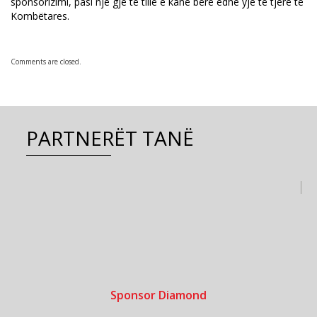
sponsorizimi, pasi një gjë të tillë e kanë bërë edhe yje të tjerë të
Kombëtares.
Comments are closed.
PARTNERËT TANË
Sponsor Diamond