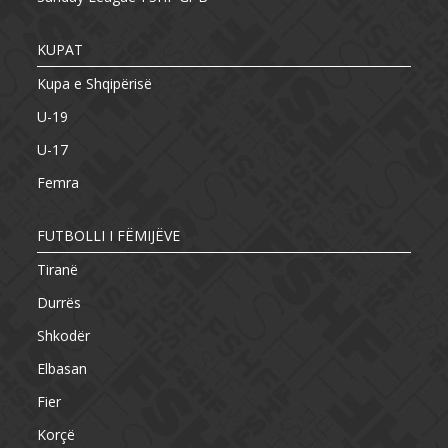
KUPAT
Kupa e Shqipërisë
U-19
U-17
Femra
FUTBOLLI I FËMIJËVE
Tiranë
Durrës
Shkodër
Elbasan
Fier
Korçë