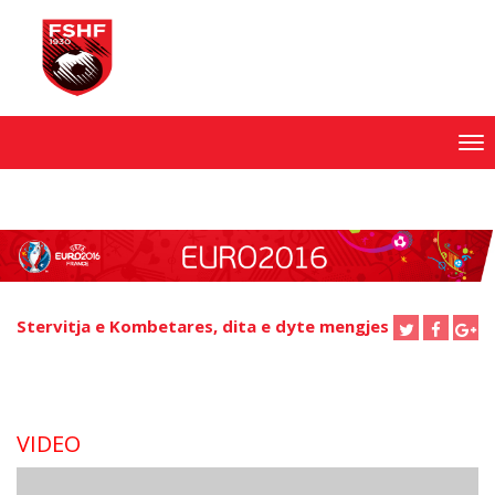
Skip
to
content
Stervitja e Kombetares, dita e dyte mengjes
VIDEO