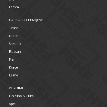
Femra
FUTBOLLI I FËMIJËVE
Tiranë
Durrës
Shkodër
Elbasan
Fier
Korçë
Lezhë
VENDIMET
Disiplina & Etika
Apeli