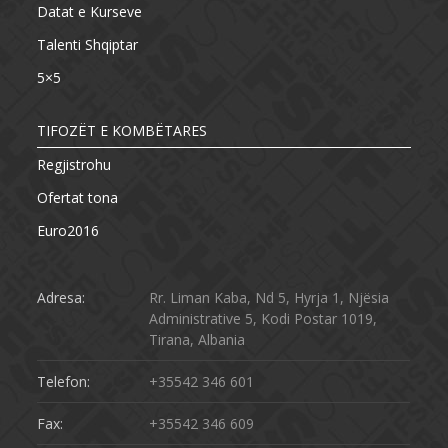
Datat e Kurseve
Talenti Shqiptar
5×5
TIFOZËT E KOMBËTARES
Regjistrohu
Ofertat tona
Euro2016
Adresa:
Rr. Liman Kaba, Nd 5, Hyrja 1, Njësia
Administrative 5, Kodi Postar 1019,
Tirana, Albania
Telefon:
+35542 346 601
Fax:
+35542 346 609