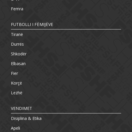
Femra
FUTBOLLI I FËMIJËVE
Tiranë
Durrës
Shkodër
Elbasan
Fier
Korçë
Lezhë
VENDIMET
Disiplina & Etika
Apeli