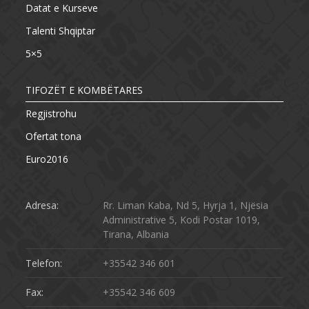
Datat e Kurseve
Talenti Shqiptar
5×5
TIFOZËT E KOMBËTARES
Regjistrohu
Ofertat tona
Euro2016
Adresa:
Rr. Liman Kaba, Nd 5, Hyrja 1, Njësia
Administrative 5, Kodi Postar 1019,
Tirana, Albania
Telefon:
+35542 346 601
Fax:
+35542 346 609