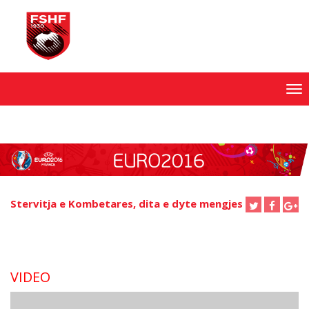
Skip
to
content
Stervitja e Kombetares, dita e dyte mengjes
VIDEO