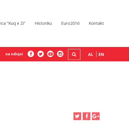
ca “Kuq e Zi”
Historiku
Euro2016
Kontakt
na ndiqni
AL
EN