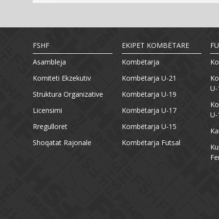
FSHF
EKIPET KOMBËTARE
FU
Asambleja
Kombëtarja
Ko
Komiteti Ekzekutiv
Kombëtarja U-21
Ko
U-
Struktura Organizative
Kombëtarja U-19
Ko
Licensimi
Kombëtarja U-17
U-
Rregulloret
Kombëtarja U-15
Ka
Shoqatat Rajonale
Kombëtarja Futsal
Ku
Fe