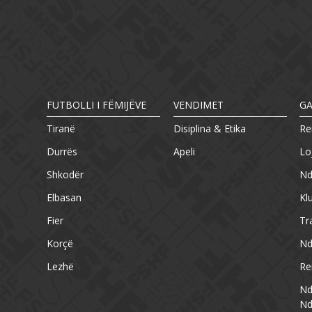
FUTBOLLI I FËMIJËVE
VENDIMET
G
Tiranë
Disiplina & Etika
Re
Durrës
Apeli
Lo
Shkodër
Nd
Elbasan
Kl
Fier
Tr
Korçë
Nd
Lezhë
Re
Nd
Nd