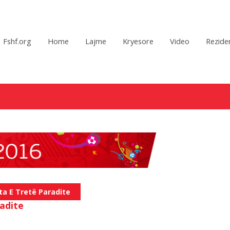
Fshf.org
Home
Lajme
Kryesore
Video
Reziden
ta E Tretë Paradite
radite