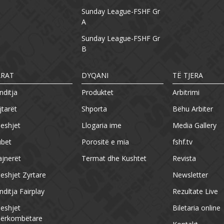
Sunday League-FSHF Gr
A
Sunday League-FSHF Gr
B
ARAT
DYQANI
TË TJERA
nditja
Produktet
Arbitrimi
jtarët
Shporta
Bëhu Arbiter
eshjet
Llogaria ime
Media Gallery
ubet
Porositë e mia
fshf.tv
ajnerët
Termat dhe Kushtet
Revista
eshjet Zyrtare
Newsletter
nditja Fairplay
Rezultate Live
eshjet
Biletaria online
ërkombëtare