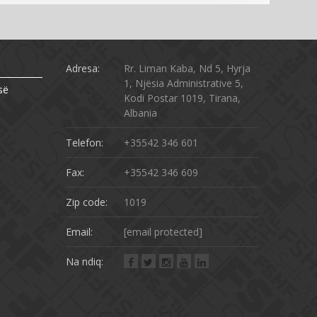
Adresa:
Rr. Liman Kaba, Nd 5, Hyrja
1, Njësia Administrative 5,
së
Kodi Postar 1019, Tirana,
Albania
Telefon:
+35542 346 601
Fax:
+35542 346 609
Zip code:
1019
Email:
[email protected]
Na ndiq: