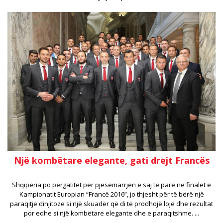
Një kombëtare elegante, gati drejt Francës
Shqipëria po përgatitet për pjesëmarrjen e saj të parë në finalet e
Kampionatit Europian “Francë 2016”, jo thjesht për të bërë një
paraqitje dinjitoze si një skuadër që di të prodhojë lojë dhe rezultat
por edhe si një kombëtare elegante dhe e paraqitshme. ...