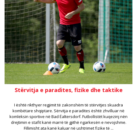
Stërvitja e paradites, fizike dhe taktike
I është rikthyer regjimit të zakonshëm të stërvitjes skuadra
kombëtare shqiptare. Sërvitja e paradites është zhvilluar në
komleksin sportive në Bad Ëaltersdorf. Futbollistët kuqezinj nën
drejtimin e stafit kanë marrë të gjithë ngarkesën e nevojshme.
Fillimisht ata kanë kaluar në ushtrimet fizike të ...