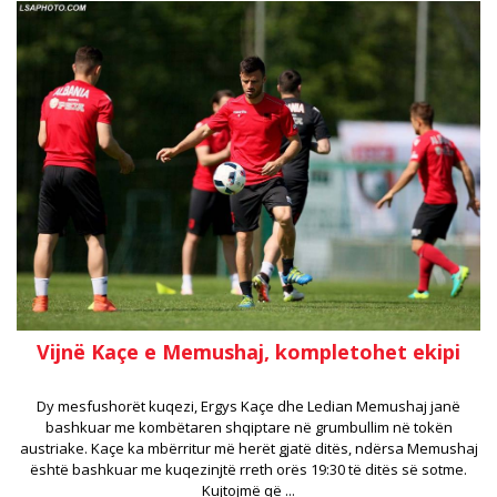
Vijnë Kaçe e Memushaj, kompletohet ekipi
Dy mesfushorët kuqezi, Ergys Kaçe dhe Ledian Memushaj janë
bashkuar me kombëtaren shqiptare në grumbullim në tokën
austriake. Kaçe ka mbërritur më herët gjatë ditës, ndërsa Memushaj
është bashkuar me kuqezinjtë rreth orës 19:30 të ditës së sotme.
Kujtojmë që ...