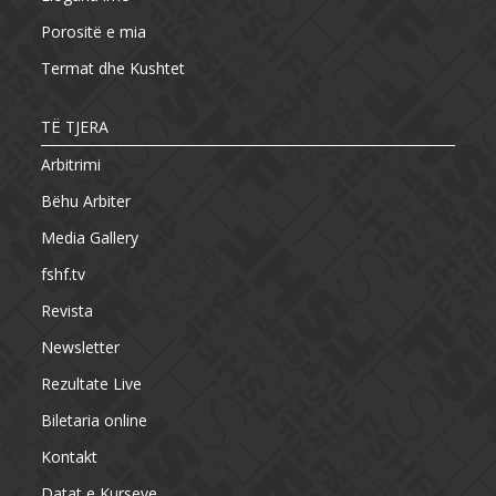
Porositë e mia
Termat dhe Kushtet
TË TJERA
Arbitrimi
Bëhu Arbiter
Media Gallery
fshf.tv
Revista
Newsletter
Rezultate Live
Biletaria online
Kontakt
Datat e Kurseve