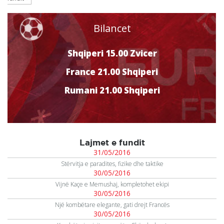
Bilancet
Shqiperi 15.00 Zvicer
France 21.00 Shqiperi
Rumani 21.00 Shqiperi
Lajmet e fundit
31/05/2016
Stërvitja e paradites, fizike dhe taktike
30/05/2016
Vijnë Kaçe e Memushaj, kompletohet ekipi
30/05/2016
Një kombëtare elegante, gati drejt Francës
30/05/2016