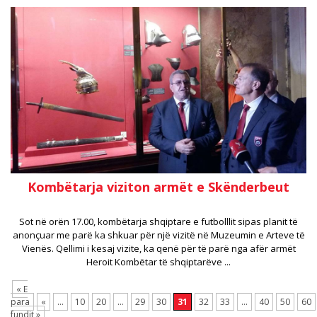
Kombëtarja viziton armët e Skënderbeut
Sot në orën 17.00, kombëtarja shqiptare e futbolllit sipas planit të
anonçuar me parë ka shkuar për një vizitë në Muzeumin e Arteve të
Vienës. Qellimi i kesaj vizite, ka qenë për të parë nga afër armët
Heroit Kombëtar të shqiptarëve ...
« E
para
«
...
10
20
...
29
30
31
32
33
...
40
50
60
fundit »