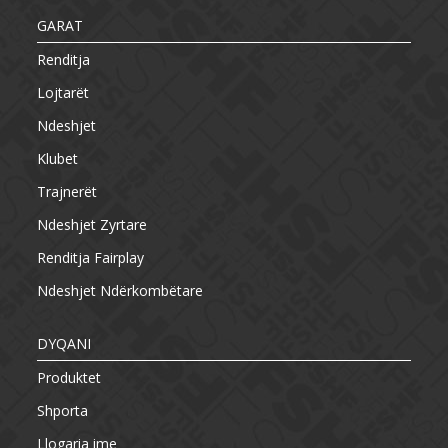
GARAT
Renditja
Lojtarët
Ndeshjet
Klubet
Trajnerët
Ndeshjet Zyrtare
Renditja Fairplay
Ndeshjet Ndërkombëtare
DYQANI
Produktet
Shporta
Llogaria ime