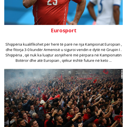
Eurosport
Shqipëria kualifikohet për herë të parë ne nja Kampionat Europian ,
dhe fitorja 3-0 kundër Armenisë u siguroi vendin e dytë në Grupin I .
Shqipëria , që nuk ka luajtur asnjëherë më përpara në Kampionatin
Botëror dhe atë Europian , qëkur është future në keto ...