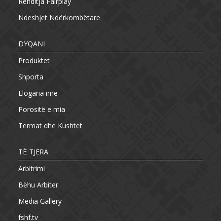
Renditja Fairplay
Ndeshjet Ndërkombëtare
DYQANI
Produktet
Shporta
Llogaria ime
Porositë e mia
Termat dhe Kushtet
TË TJERA
Arbitrimi
Bëhu Arbiter
Media Gallery
fshf.tv