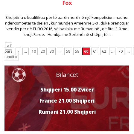
Fox
Shqipëria u kualifikua për të parën herë në një kompeticion madhor
ndërkombëtar të dielën , kur mundën Armeninë 3-0 , duke prenotuar
vendin për në EURO 2016, së bashku me Rumaninë , që fitoi 3-0 me
Ishujt Faroe. Humbja me Serbinë në shtëpi , të ...
« E
para
«
...
10
20
30
...
58
59
60
61
62
...
70
...
fundit »
Bilancet
Shqiperi 15.00 Zvicer
France 21.00 Shqiperi
Rumani 21.00 Shqiperi