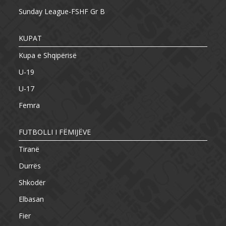
Sunday League-FSHF Gr B
KUPAT
Kupa e Shqipërisë
U-19
U-17
Femra
FUTBOLLI I FËMIJËVE
Tiranë
Durrës
Shkodër
Elbasan
Fier