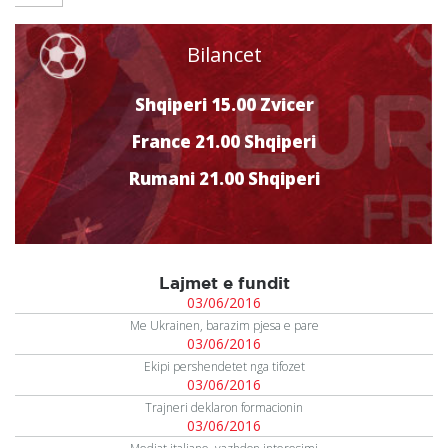
Bilancet
Shqiperi 15.00 Zvicer
France 21.00 Shqiperi
Rumani 21.00 Shqiperi
Lajmet e fundit
03/06/2016
Me Ukrainen, barazim pjesa e pare
03/06/2016
Ekipi pershendetet nga tifozet
03/06/2016
Trajneri deklaron formacionin
03/06/2016