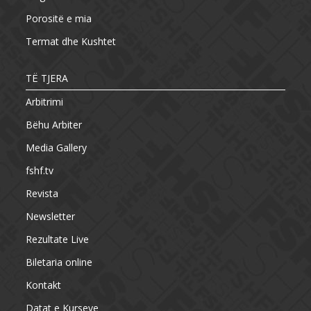
Porositë e mia
Termat dhe Kushtet
TË TJERA
Arbitrimi
Bëhu Arbiter
Media Gallery
fshf.tv
Revista
Newsletter
Rezultate Live
Biletaria online
Kontakt
Datat e Kurseve