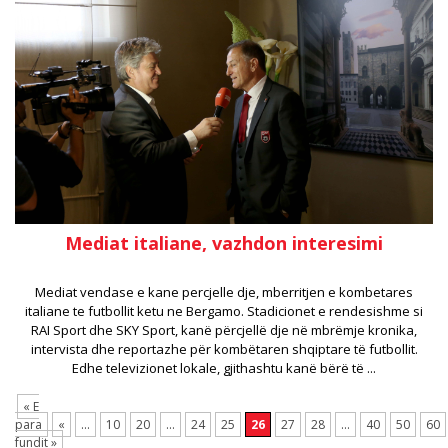
Mediat italiane, vazhdon interesimi
Mediat vendase e kane percjelle dje, mberritjen e kombetares
italiane te futbollit ketu ne Bergamo. Stadicionet e rendesishme si
RAI Sport dhe SKY Sport, kanë përcjellë dje në mbrëmje kronika,
intervista dhe reportazhe për kombëtaren shqiptare të futbollit.
Edhe televizionet lokale, gjithashtu kanë bërë të ...
« E
para
«
...
10
20
...
24
25
26
27
28
...
40
50
60
fundit »