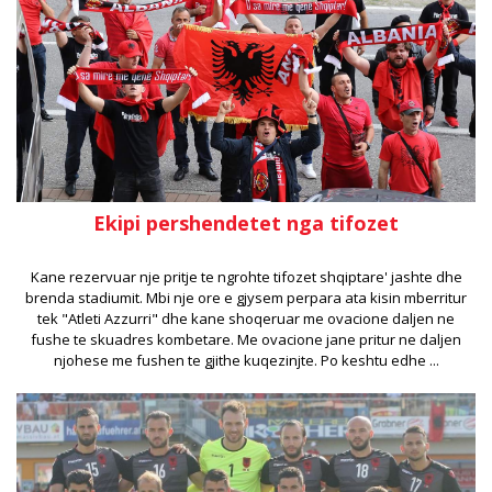
Ekipi pershendetet nga tifozet
Kane rezervuar nje pritje te ngrohte tifozet shqiptare' jashte dhe
brenda stadiumit. Mbi nje ore e gjysem perpara ata kisin mberritur
tek "Atleti Azzurri" dhe kane shoqeruar me ovacione daljen ne
fushe te skuadres kombetare. Me ovacione jane pritur ne daljen
njohese me fushen te gjithe kuqezinjte. Po keshtu edhe ...