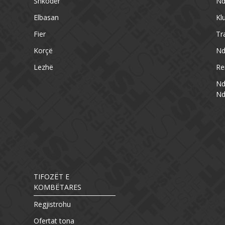
Shkodër
Nd
Elbasan
Kl
Fier
Tr
Korçë
Nd
Lezhë
Re
Nd
Nd
TIFOZËT E
KOMBËTARES
Regjistrohu
Ofertat tona