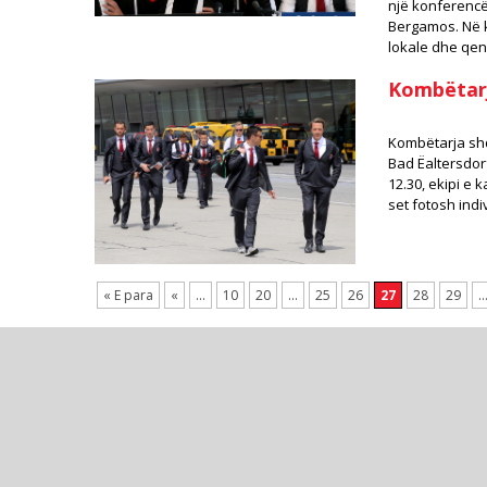
një konferencë 
Bergamos. Në k
lokale dhe qend
Kombëtarja
Kombëtarja shqi
Bad Ëaltersdorf
12.30, ekipi e 
set fotosh indi
« E para
«
...
10
20
...
25
26
27
28
29
..