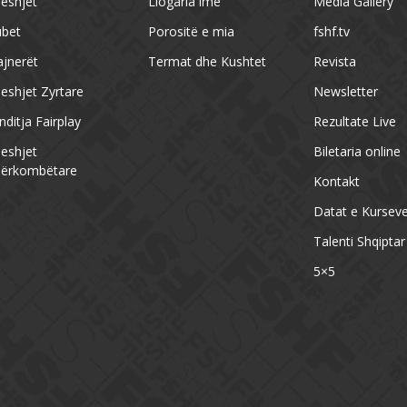
eshjet
Llogaria ime
Media Gallery
ubet
Porositë e mia
fshf.tv
ajnerët
Termat dhe Kushtet
Revista
eshjet Zyrtare
Newsletter
nditja Fairplay
Rezultate Live
eshjet
Biletaria online
ërkombëtare
Kontakt
Datat e Kursev
Talenti Shqiptar
5×5