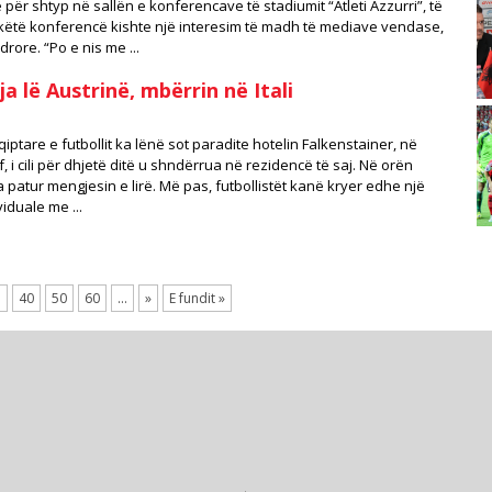
për shtyp në sallën e konferencave të stadiumit “Atleti Azzurri”, të
ëtë konferencë kishte një interesim të madh të mediave vendase,
rore. “Po e nis me ...
 lë Austrinë, mbërrin në Itali
ptare e futbollit ka lënë sot paradite hotelin Falkenstainer, në
, i cili për dhjetë ditë u shndërrua në rezidencë të saj. Në orën
ka patur mengjesin e lirë. Më pas, futbollistët kanë kryer edhe një
viduale me ...
.
40
50
60
...
»
E fundit »