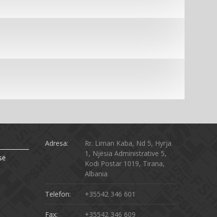
Adresa:
Rr. Liman Kaba, Nd 5, Hyrja
1, Njësia Administrative 5,
së
Kodi Postar 1019, Tirana,
Albania
Telefon:
+35542 346 601
Fax:
+35542 346 609