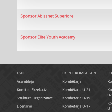
Sponsor Abissnet Superiore
Sponsor Elite Youth Academy
FSHF
EKIPET KOMBËTARE
FU
Asambleja
Kombëtarja
Ko
Komiteti Ekzekutiv
Kombëtarja U-21
Ko
U-
Struktura Organizative
Kombëtarja U-19
Ko
Licensimi
Kombëtarja U-17
U-