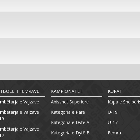
TBOLLI I FEMRAVE
KAMPIONATET
KUPAT
mbëtarja e Vajzave
Abissnet Superiore
Kupa e Shqipëri
mbëtarja e Vajzave
Kategoria e Parë
U-19
19
Kategoria e Dytë A
U-17
mbëtarja e Vajzave
Kategoria e Dytë B
Femra
17