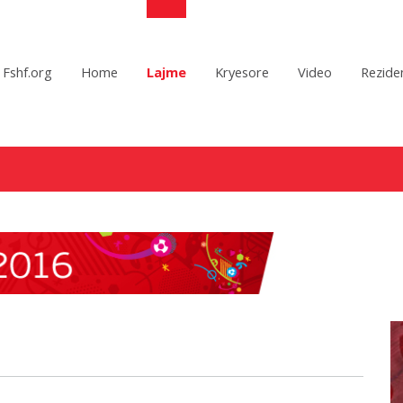
Fshf.org
Home
Lajme
Kryesore
Video
Reziden