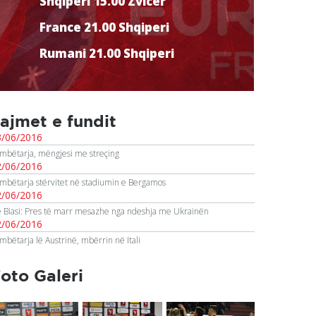
Shqiperi 15.00 Zvicer
France 21.00 Shqiperi
Rumani 21.00 Shqiperi
ajmet e fundit
3/06/2016
mbëtarja, mëngjesi me streçing
2/06/2016
mbëtarja stërvitet në stadiumin e Bergamos
2/06/2016
 Biasi: Pres të marr mesazhe nga ndeshja me Ukrainën
2/06/2016
mbëtarja lë Austrinë, mbërrin në Itali
oto Galeri