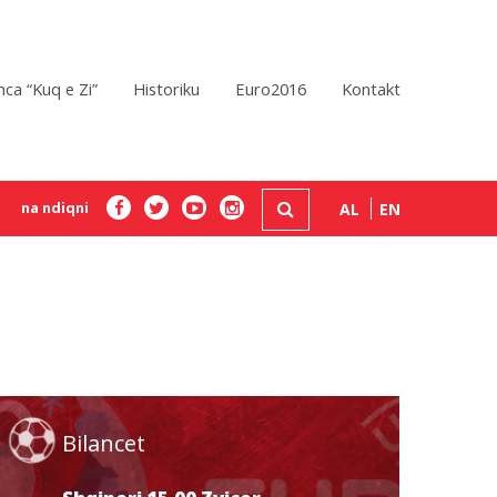
ca “Kuq e Zi”
Historiku
Euro2016
Kontakt
na ndiqni
AL
EN
Bilancet