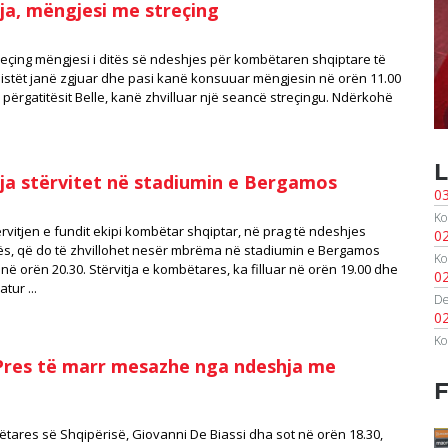
a, mëngjesi me streçing
reçing mëngjesi i ditës së ndeshjes për kombëtaren shqiptare të
ollistët janë zgjuar dhe pasi kanë konsuuar mëngjesin në orën 11.00
 përgatitësit Belle, kanë zhvilluar një seancë streçingu. Ndërkohë
L
a stërvitet në stadiumin e Bergamos
0
Ko
ërvitjen e fundit ekipi kombëtar shqiptar, në prag të ndeshjes
0
s, që do të zhvillohet nesër mbrëma në stadiumin e Bergamos
Ko
”, në orën 20.30. Stërvitja e kombëtares, ka filluar në orën 19.00 dhe
0
tur ...
De
0
Ko
 Pres të marr mesazhe nga ndeshja me
F
bëtares së Shqipërisë, Giovanni De Biassi dha sot në orën 18.30,