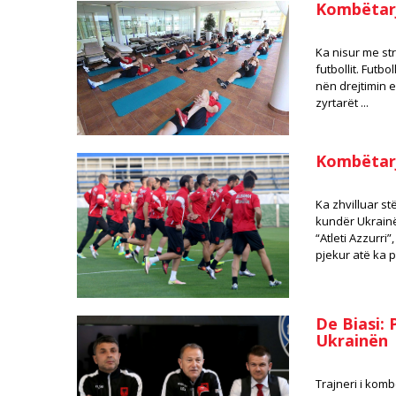
Kombëtarj
Ka nisur me st
futbollit. Futb
nën drejtimin e
zyrtarët ...
Kombëtarj
Ka zhvilluar st
kundër Ukrainë
“Atleti Azzurri
pjekur atë ka pa
De Biasi:
Ukrainën
Trajneri i kom