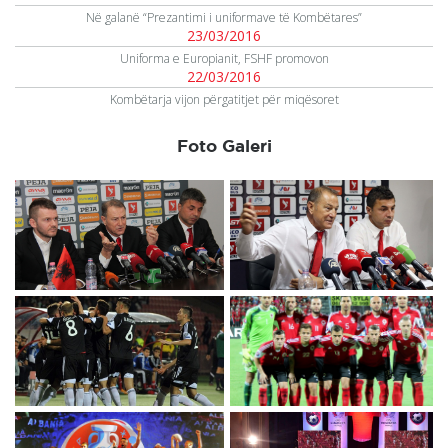
Në galanë “Prezantimi i uniformave të Kombëtares”
23/03/2016
Uniforma e Europianit, FSHF promovon
22/03/2016
Kombëtarja vijon përgatitjet për miqësoret
Foto Galeri