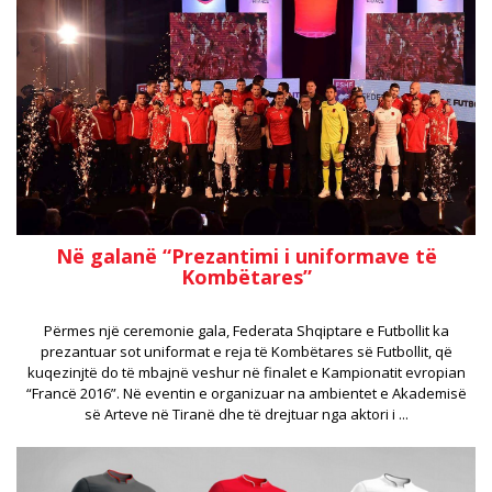
Në galanë “Prezantimi i uniformave të
Kombëtares”
Përmes një ceremonie gala, Federata Shqiptare e Futbollit ka
prezantuar sot uniformat e reja të Kombëtares së Futbollit, që
kuqezinjtë do të mbajnë veshur në finalet e Kampionatit evropian
“Francë 2016”. Në eventin e organizuar na ambientet e Akademisë
së Arteve në Tiranë dhe të drejtuar nga aktori i ...