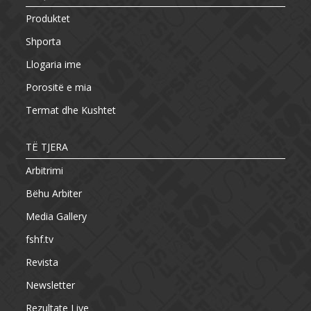
Produktet
Shporta
Llogaria ime
Porositë e mia
Termat dhe Kushtet
TË TJERA
Arbitrimi
Bëhu Arbiter
Media Gallery
fshf.tv
Revista
Newsletter
Rezultate Live