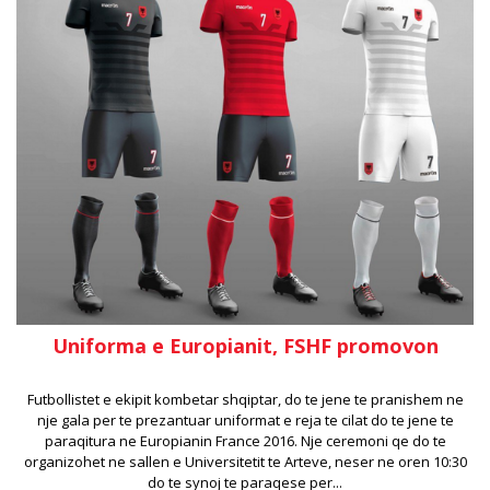
Uniforma e Europianit, FSHF promovon
Futbollistet e ekipit kombetar shqiptar, do te jene te pranishem ne
nje gala per te prezantuar uniformat e reja te cilat do te jene te
paraqitura ne Europianin France 2016. Nje ceremoni qe do te
organizohet ne sallen e Universitetit te Arteve, neser ne oren 10:30
do te synoj te paraqese per...