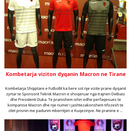
Kombetarja viziton dyqanin Macron ne Tirane
Kombetarja Shqiptare e Futbollit ka bere sot nje vizite prane dyqanit
zyrtar te Sponsorit Teknik Macron e shoqeruar nga trajneri DeBiasi
dhe Presidenti Duka. Te pranishem ishin edhe perfaqesues te
kompanise Macron dhe nje numer I jashtezakonshem tifozesh te
cilet prisnin me padurim mberritjen e Kuqezinjve. Ne pranine e ...