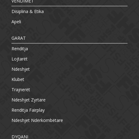
VENDIMET
Disiplina & Etika
Apeli
GARAT
Renditja
Lojtarët
Ndeshjet
Klubet
Trajnerët
Ndeshjet Zyrtare
Renditja Fairplay
Ndeshjet Ndërkombëtare
DYQANI