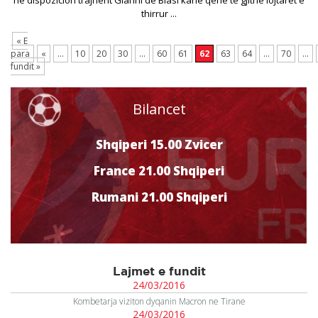
në dispozicion trajnerit Gianni de Biasi kanë qenë të gjithë lojtarët e
thirrur ...
« E
para
«
...
10
20
30
...
60
61
62
63
64
...
70
...
fundit »
Bilancet
Shqiperi 15.00 Zvicer
France 21.00 Shqiperi
Rumani 21.00 Shqiperi
Lajmet e fundit
24/03/2016
Kombetarja viziton dyqanin Macron ne Tirane
24/03/2016