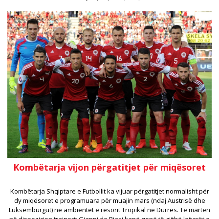
Kombëtarja vijon përgatitjet për miqësoret
Kombëtarja Shqiptare e Futbollit ka vijuar përgatitjet normalisht për
dy miqësoret e programuara për muajin mars (ndaj Austrisë dhe
Luksemburgut) në ambientet e resorit Tropikal në Durrës. Të martën