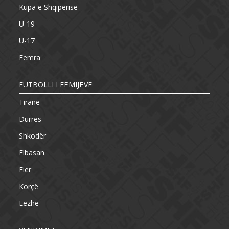
Kupa e Shqipërisë
U-19
U-17
Femra
FUTBOLLI I FËMIJËVE
Tiranë
Durrës
Shkodër
Elbasan
Fier
Korçë
Lezhë